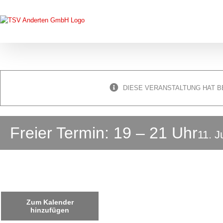
Zum
Inhalt
springen
DIESE VERANSTALTUNG HAT B
Freier Termin: 19 – 21 Uhr
11. J
Zum Kalender
hinzufügen