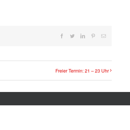
Facebook
Twitter
LinkedIn
Pinterest
E-
Mail
Freier Termin: 21 – 23 Uhr