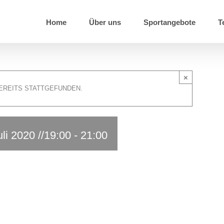
Home
Über uns
Sportangebote
T
×
EREITS STATTGEFUNDEN.
uli 2020 //19:00
-
21:00