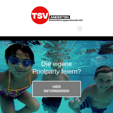
Zum
Inhalt
springen
Die eigene
Poolparty feiern?
HIER
INFORMIEREN!