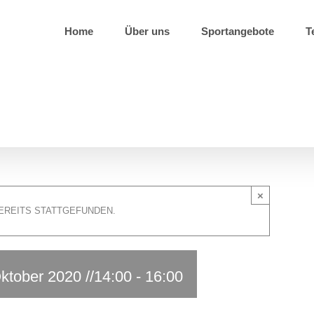
Home
Über uns
Sportangebote
T
×
EREITS STATTGEFUNDEN.
ktober 2020 //14:00
-
16:00