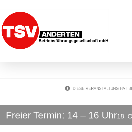
Zum
Inhalt
springen
DIESE VERANSTALTUNG HAT B
Freier Termin: 14 – 16 Uhr
18. O