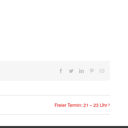
Facebook
Twitter
LinkedIn
Pinterest
E-
Mail
Freier Termin: 21 – 23 Uhr